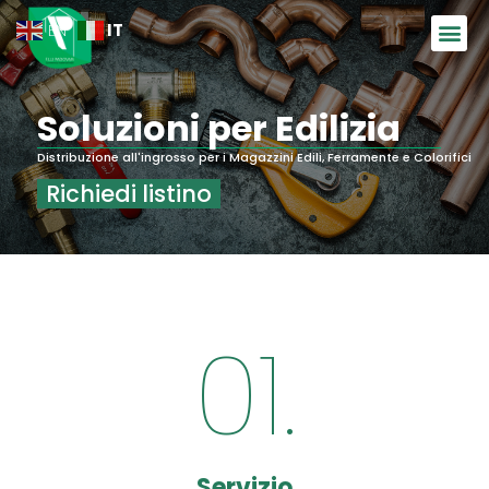
IT
EN
Soluzioni per Edilizia
Distribuzione all'ingrosso per i Magazzini Edili, Ferramente e Colorifici
Richiedi listino
01.
Servizio