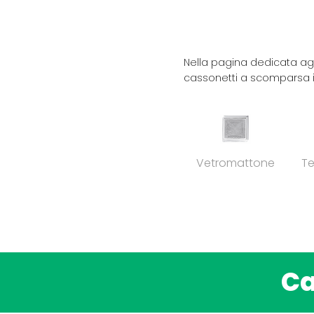
Tu sei qui:
Nella pagina dedicata agl
cassonetti a scomparsa in
Vetromattone
Te
Ca