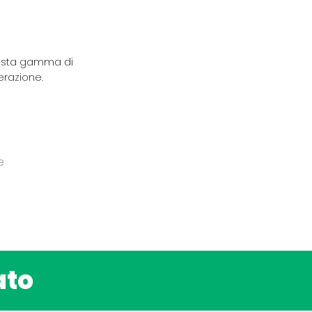
 vasta gamma di
erazione.
e
ato