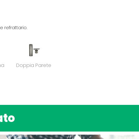
 refrattario.
na
Doppia Parete
ato