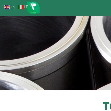
IT
EN
T