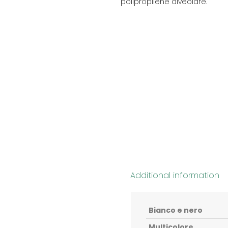
polipropilene alveolare.
Additional information
Bianco e nero
Multicolore