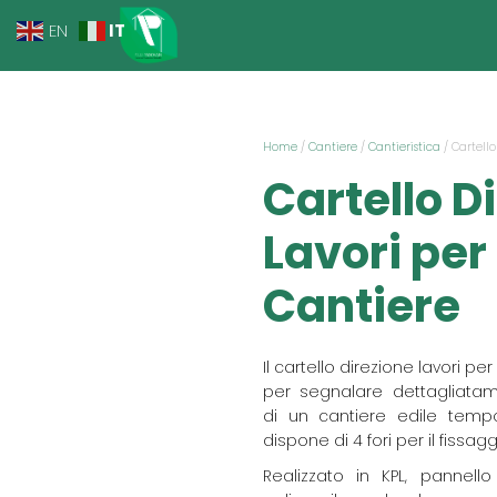
IT
EN
Home
/
Cantiere
/
Cantieristica
/ Cartello
Cartello D
Lavori per
Cantiere
Il cartello direzione lavori p
per segnalare dettagliatam
di un cantiere edile tempo
dispone di 4 fori per il fissagg
Realizzato in KPL, pannell