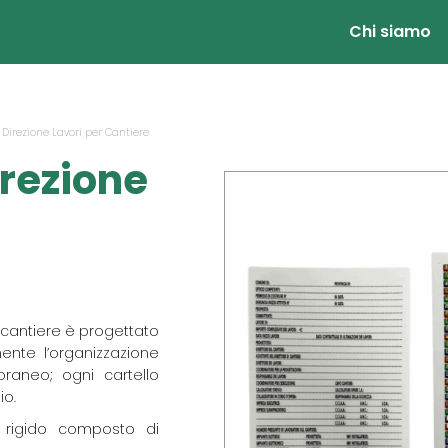
Chi siamo
 Direzione Lavori per Cantiere
irezione
er cantiere è progettato
ente l’organizzazione
raneo; ogni cartello
io.
o rigido composto di