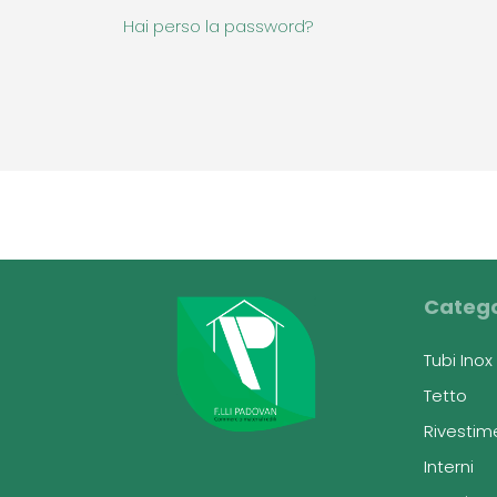
Hai perso la password?
Catego
Tubi Ino
Tetto
Rivestim
Interni