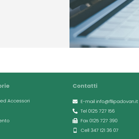
rie
Contatti
x ed Accessori
E-mail info@fllipadovan.it
Tel 0125 727 156
ento
Fax 0125 727 390
Cell 347 121 36 07