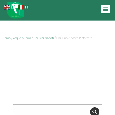
IT
EN
Home
/
Acqua e Terra
/
Chiusini Zincati
/ Chiusino Zincato Rinforzato