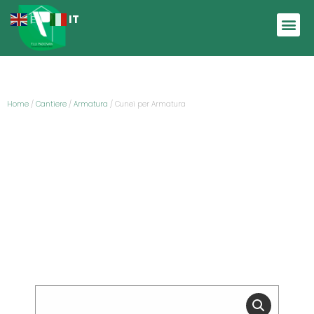
IT
EN
Home
/
Cantiere
/
Armatura
/ Cunei per Armatura