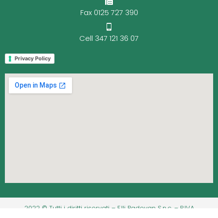
Fax 0125 727 390
Cell 347 121 36 07
Privacy Policy
2022 © Tutti i diritti riservati – F.lli Padovan S.n.c. – P.IVA