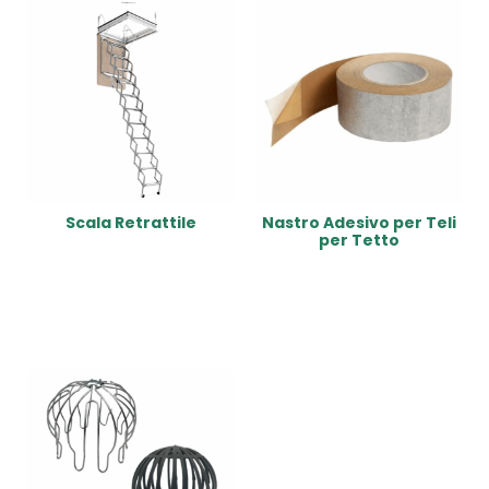
Scala Retrattile
Nastro Adesivo per Teli
per Tetto
Read More
Read More