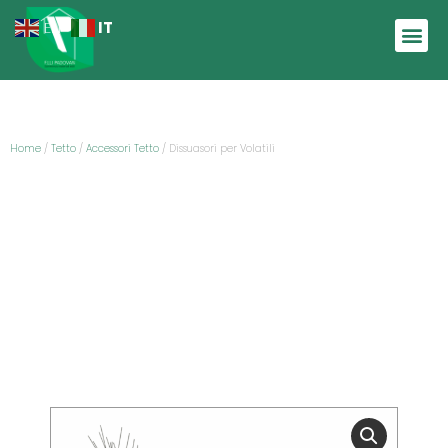
IT
EN
Home
/
Tetto
/
Accessori Tetto
/ Dissuasori per Volatili