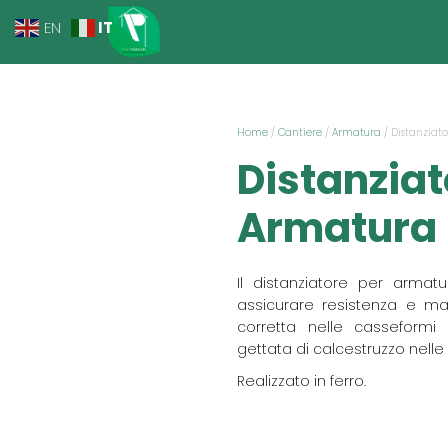
IT
EN
Home
/
Cantiere
/
Armatura
/ Distanziat
Distanziat
Armatura
Il distanziatore per armat
assicurare resistenza e ma
corretta nelle casseformi
gettata di calcestruzzo nelle 
Realizzato in ferro.