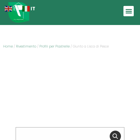
IT
EN
Home
/
Rivestimento
/
Profili per Piastrelle
/ Giunto a Lisca di Pesce