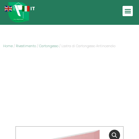
IT
EN
Home
/
Rivestimento
/
Cartongesso
/ Lastra di Cartongesso Antincendio