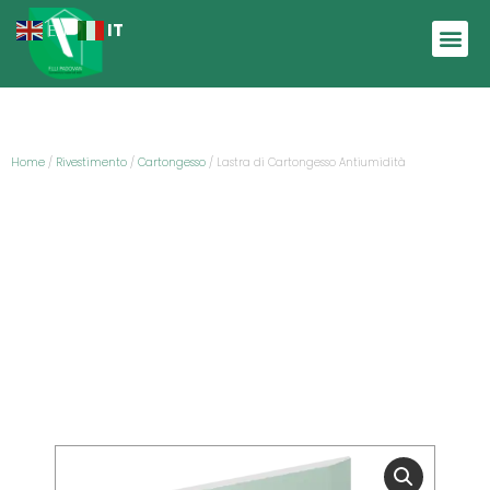
IT
EN
Home
/
Rivestimento
/
Cartongesso
/ Lastra di Cartongesso Antiumidità