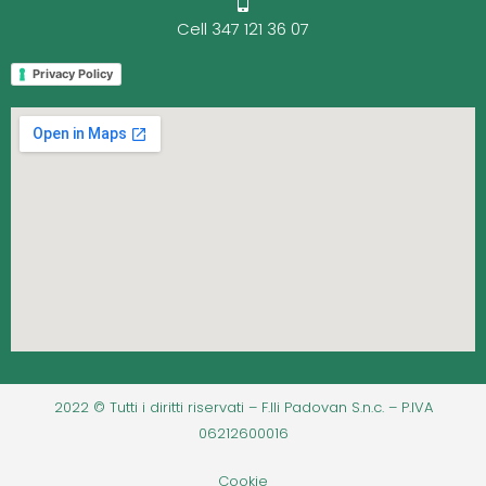
Cell 347 121 36 07
Privacy Policy
2022 © Tutti i diritti riservati – F.lli Padovan S.n.c. – P.IVA
06212600016
Cookie