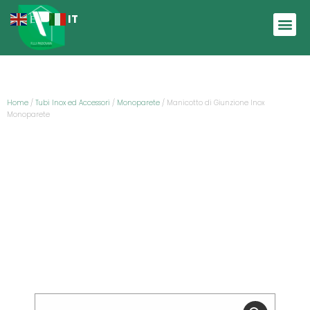
IT
EN
Home
/
Tubi Inox ed Accessori
/
Monoparete
/ Manicotto di Giunzione Inox
Monoparete