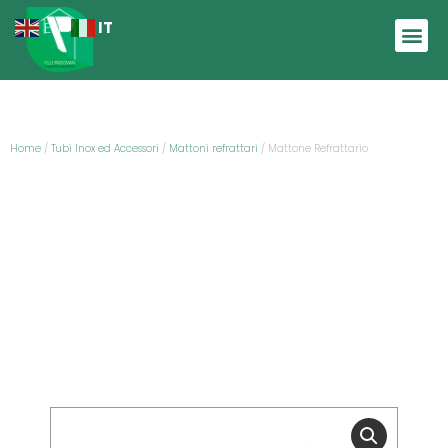
IT
EN
Home
/
Tubi Inox ed Accessori
/
Mattoni refrattari
/ Mattone Refrattario