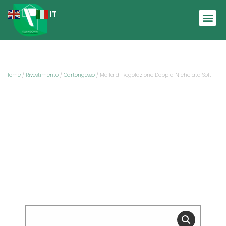
IT
EN
Home
/
Rivestimento
/
Cartongesso
/ Molla di Regolazione Doppia Nichelata Soft