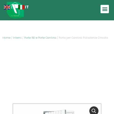
IT
EN
Home
/
Interni
/
Porte REI e Porte Cantina
/ Porta per Cantina Polivalente Zincata