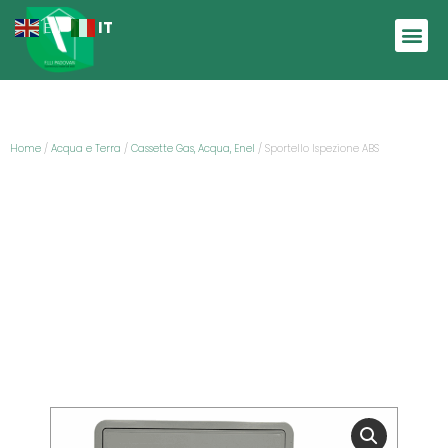
IT
EN
Home
/
Acqua e Terra
/
Cassette Gas, Acqua, Enel
/ Sportello Ispezione ABS