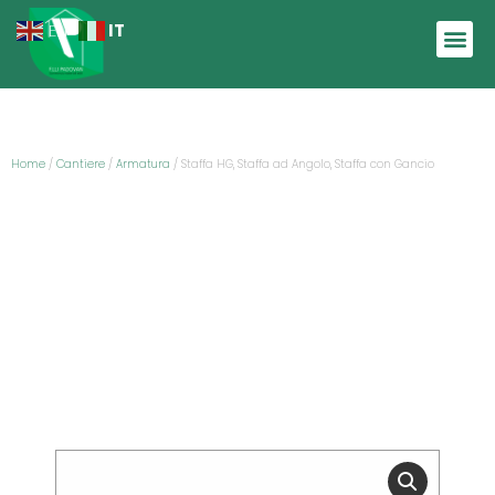
IT
EN
Home
/
Cantiere
/
Armatura
/ Staffa HG, Staffa ad Angolo, Staffa con Gancio