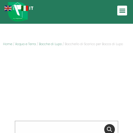
IT
EN
Home
/
Acqua e Terra
/
Bocche di Lupo
/ Bocchello di Scarico per Bocca di Lupo