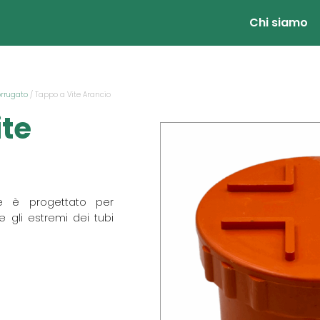
Chi siamo
orrugato
/ Tappo a Vite Arancio
ite
ne è progettato per
e gli estremi dei tubi