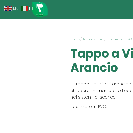
IT
EN
Home
/
Acqua e Terra
/
Tubo Arancio e C
Tappo a V
Arancio
Il tappo a vite arancio
chiudere in maniera efficac
nei sistemi di scarico.
Realizzato in PVC.