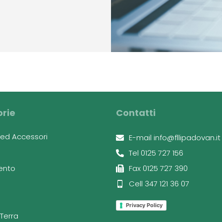
rie
Contatti
x ed Accessori
E-mail info@fllipadovan.it
Tel 0125 727 156
ento
Fax 0125 727 390
Cell 347 121 36 07
Privacy Policy
Terra