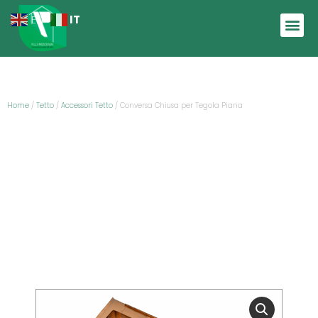
IT
EN
Home
/
Tetto
/
Accessori Tetto
/ Conversa Chiusa per Tegola Piana