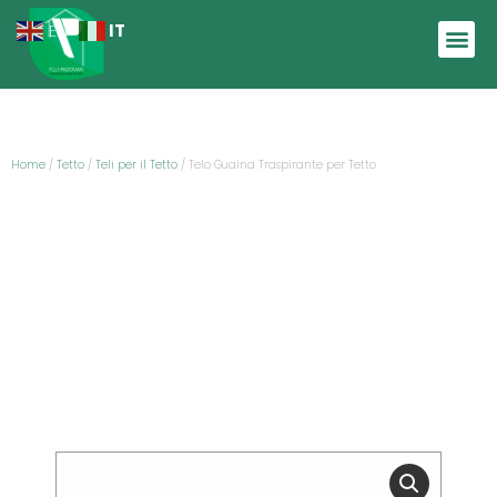
IT
EN
Home
/
Tetto
/
Teli per il Tetto
/ Telo Guaina Traspirante per Tetto