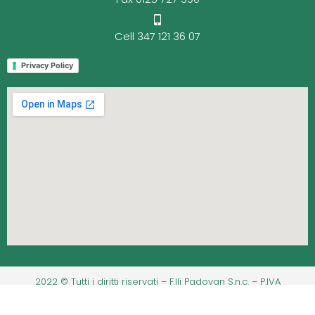
Cell 347 121 36 07
Privacy Policy
2022 © Tutti i diritti riservati – F.lli Padovan S.n.c. – P.IVA
06212600016