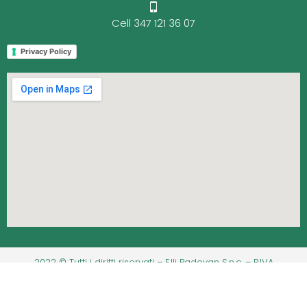
Cell 347 121 36 07
Privacy Policy
2022 © Tutti i diritti riservati – F.lli Padovan S.n.c. – P.IVA
06212600016