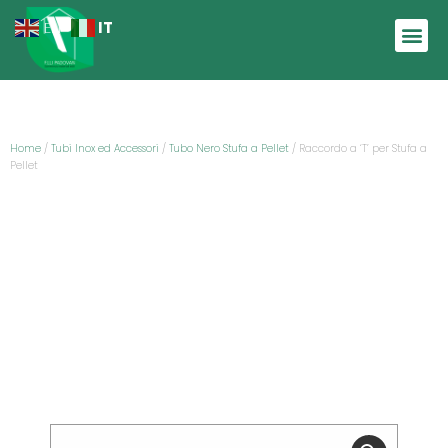
IT
EN
Home
/
Tubi Inox ed Accessori
/
Tubo Nero Stufa a Pellet
/ Raccordo a ‘T’ per Stufa a
Pellet