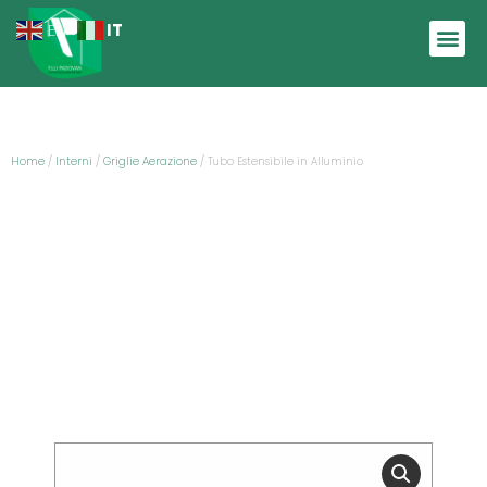
IT
EN
Home
/
Interni
/
Griglie Aerazione
/ Tubo Estensibile in Alluminio